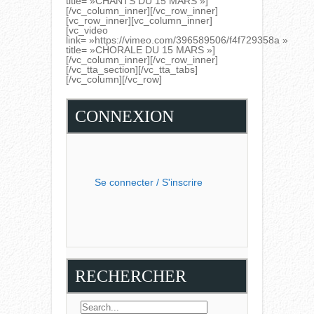
title= »CHANTS DU 15 MARS »]
[/vc_column_inner][/vc_row_inner]
[vc_row_inner][vc_column_inner]
[vc_video
link= »https://vimeo.com/396589506/f4f729358a »
title= »CHORALE DU 15 MARS »]
[/vc_column_inner][/vc_row_inner]
[/vc_tta_section][/vc_tta_tabs]
[/vc_column][/vc_row]
CONNEXION
Se connecter / S'inscrire
RECHERCHER