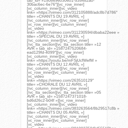
tab_id= »1508696030601-535482a0-
30bac6ec-6e76″][vc_row_inner]
[vc_column_inner][vc_video
link= »https://vimeo.com/312105888/adc8b7d786″
title= »CHANTS DU 19 AVRIL »]
[/vc_column_inner][/vc_row_inner]
[vc_row_inner][vc_column_inner]
[vc_video
link= »https://vimeo.com/311230594/dbaba22eee »
title= »SPÉCIAL DU 19 AVRIL »]
[/vc_column_inner][/vc_row_inner]
[/vc_tta_section][vc_tta_section title= »12
AVR » tab_id= »1587247520684-
ead129fd-4099″][vc_row_inner]
[vc_column_inner][vc_video
link= »https://youtu.be/mFSjUcfWefM »
title= »CHANTS DU 12 AVRIL »]
[/vc_column_inner][/vc_row_inner]
[vc_row_inner][vc_column_inner]
[vc_video
link= »https://vimeo.com/263510129″
title= »CHORALE DU 12 AVRIL »]
[/vc_column_inner][/vc_row_inner]
[/vc_tta_section][vc_tta_section title= »05
AVR » tab_id= »1587247371018-
bd6d26c2-b04f »][vc_row_inner]
[vc_column_inner][vc_video
link= »https://vimeo.com/383263564/8b29517c8b »
title= »CHANTS DU 05 AVRIL »]
[/vc_column_inner][/vc_row_inner]
[vc_row_inner][vc_column_inner]
[vc_video