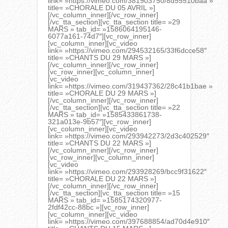
link= »https://vimeo.com/381903750/8d55510baa »
title= »CHORALE DU 05 AVRIL »]
[/vc_column_inner][/vc_row_inner]
[/vc_tta_section][vc_tta_section title= »29
MARS » tab_id= »1586064195146-
6077a161-74d7″][vc_row_inner]
[vc_column_inner][vc_video
link= »https://vimeo.com/294532165/33f6dcce58″
title= »CHANTS DU 29 MARS »]
[/vc_column_inner][/vc_row_inner]
[vc_row_inner][vc_column_inner]
[vc_video
link= »https://vimeo.com/319437362/28c41b1bae »
title= »CHORALE DU 29 MARS »]
[/vc_column_inner][/vc_row_inner]
[/vc_tta_section][vc_tta_section title= »22
MARS » tab_id= »1585433861738-
321a013e-9b57″][vc_row_inner]
[vc_column_inner][vc_video
link= »https://vimeo.com/293942273/2d3c402529″
title= »CHANTS DU 22 MARS »]
[/vc_column_inner][/vc_row_inner]
[vc_row_inner][vc_column_inner]
[vc_video
link= »https://vimeo.com/293928269/bcc9f31622″
title= »CHORALE DU 22 MARS »]
[/vc_column_inner][/vc_row_inner]
[/vc_tta_section][vc_tta_section title= »15
MARS » tab_id= »1585174320977-
2fdf42cc-88bc »][vc_row_inner]
[vc_column_inner][vc_video
link= »https://vimeo.com/397688854/ad70d4e910″