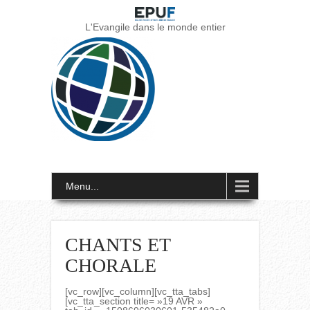
L'Evangile dans le monde entier
Menu...
CHANTS ET
CHORALE
[vc_row][vc_column][vc_tta_tabs]
[vc_tta_section title= »19 AVR »