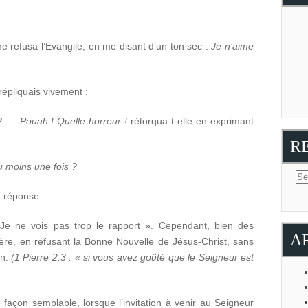
 refusa l’Evangile, en me disant d’un ton sec :
Je n’aime
 répliquais vivement :
s ?
–
Pouah ! Quelle horreur !
rétorqua-t-elle en exprimant
R
 moins une fois ?
a réponse.
 Je ne vois pas trop le rapport ». Cependant, bien des
A
e, en refusant la Bonne Nouvelle de Jésus-Christ, sans
on.
(1 Pierre 2:3 : « si vous avez goûté que le Seigneur est
façon semblable, lorsque l’invitation à venir au Seigneur