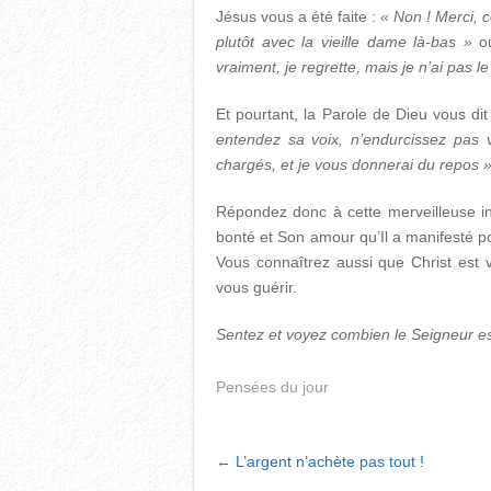
Jésus vous a été faite :
« Non ! Merci, c
plutôt avec la vieille dame là-bas »
o
vraiment, je regrette, mais je n’ai pas l
Et pourtant, la Parole de Dieu vous dit
entendez sa voix, n’endurcissez pas 
chargés, et je vous donnerai du repos 
Répondez donc à cette merveilleuse in
bonté et Son amour qu’Il a manifesté po
Vous connaîtrez aussi que Christ est 
vous guérir.
Sentez et voyez combien le Seigneur e
Pensées du jour
POST
←
L’argent n’achète pas tout !
NAVIGATION