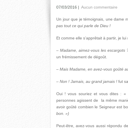
07/03/2016
|
Aucun commentaire
Un jour que je témoignais, une dame me
pas tout ce qui parle de Dieu !
Et comme elle s’apprêtait à partir, je lui
– Madame, aimez-vous les escargot
un frémissement de dégoût.
–
Mais Madame, en avez-vous goûté au
–
Non ! Jamais, au grand jamais !
fut s
Oui ! vous souriez et vous dites : «
personnes agissent de la même manièr
avoir goûté combien le Seigneur est b
bon. »)
Peut-être, avez-vous aussi répondu de 