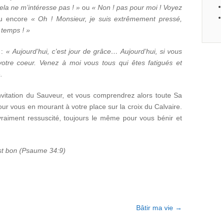
ela ne m’intéresse pas ! »
ou
« Non ! pas pour moi ! Voyez
u encore
« Oh ! Monsieur, je suis extrêmement pressé,
e temps ! »
 :
« Aujourd’hui, c’est jour de grâce… Aujourd’hui, si vous
votre coeur. Venez à moi vous tous qui êtes fatigués et
».
vitation du Sauveur, et vous comprendrez alors toute Sa
ur vous en mourant à votre place sur la croix du Calvaire.
vraiment ressuscité, toujours le même pour vous bénir et
st bon (Psaume 34:9)
Bâtir ma vie
→