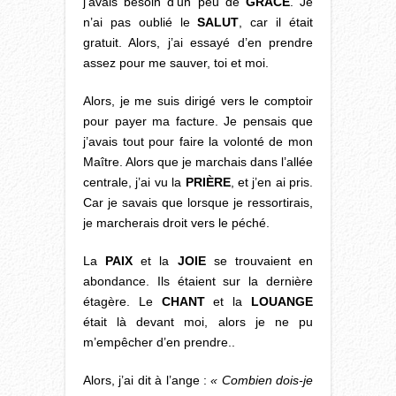
j’avais besoin d’un peu de
GRÂCE
. Je
n’ai pas oublié le
SALUT
, car il était
gratuit. Alors, j’ai essayé d’en prendre
assez pour me sauver, toi et moi.
Alors, je me suis dirigé vers le comptoir
pour payer ma facture. Je pensais que
j’avais tout pour faire la volonté de mon
Maître. Alors que je marchais dans l’allée
centrale, j’ai vu la
PRIÈRE
, et j’en ai pris.
Car je savais que lorsque je ressortirais,
je marcherais droit vers le péché.
La
PAIX
et la
JOIE
se trouvaient en
abondance. Ils étaient sur la dernière
étagère. Le
CHANT
et la
LOUANGE
était là devant moi, alors je ne pu
m’empêcher d’en prendre..
Alors, j’ai dit à l’ange :
« Combien dois-je