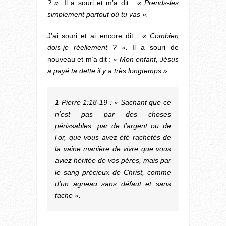
? ».
Il a souri et m’a dit :
« Prends-les
simplement partout où tu vas ».
J’ai souri et ai encore dit :
« Combien
dois-je réellement ? ».
Il a souri de
nouveau et m’a dit :
« Mon enfant, Jésus
a payé ta dette il y a très longtemps ».
1 Pierre 1:18-19 : « Sachant que ce
n’est pas par des choses
périssables, par de l’argent ou de
l’or, que vous avez été rachetés de
la vaine manière de vivre que vous
aviez héritée de vos pères, mais par
le sang précieux de Christ, comme
d’un agneau sans défaut et sans
tache ».