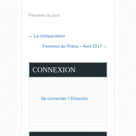
Pensées du jour
POST
←
La comparaison
NAVIGATION
Femmes de Prière – Avril 2017
→
CONNEXION
Se connecter / S'inscrire