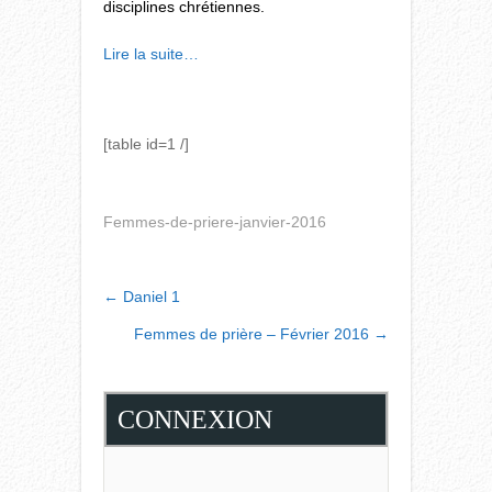
disciplines chrétiennes.
Lire la suite…
[table id=1 /]
Femmes-de-priere-janvier-2016
POST
←
Daniel 1
NAVIGATION
Femmes de prière – Février 2016
→
CONNEXION