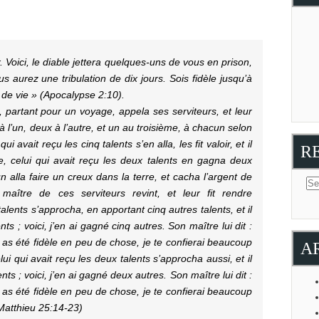
. Voici, le diable jettera quelques-uns de vous en prison,
 aurez une tribulation de dix jours. Sois fidèle jusqu’à
e de vie » (Apocalypse 2:10).
partant pour un voyage, appela ses serviteurs, et leur
 à l’un, deux à l’autre, et un au troisième, à chacun selon
qui avait reçu les cinq talents s’en alla, les fit valoir, et il
R
, celui qui avait reçu les deux talents en gagna deux
n alla faire un creux dans la terre, et cacha l’argent de
aître de ces serviteurs revint, et leur fit rendre
talents s’approcha, en apportant cinq autres talents, et il
nts ; voici, j’en ai gagné cinq autres. Son maître lui dit :
tu as été fidèle en peu de chose, je te confierai beaucoup
A
lui qui avait reçu les deux talents s’approcha aussi, et il
nts ; voici, j’en ai gagné deux autres. Son maître lui dit :
tu as été fidèle en peu de chose, je te confierai beaucoup
(Matthieu 25:14-23)