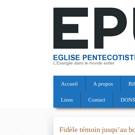
L'Evangile dans le monde entier
Accueil
A propos
Bi
Liens
Contact
DON
Fidèle témoin jusqu’au b