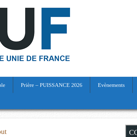
ble
Prière – PUISSANCE 2026
Evènements
S
out
C