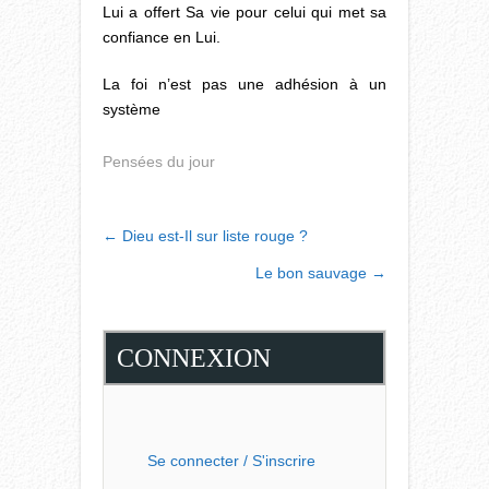
Lui a offert Sa vie pour celui qui met sa
confiance en Lui.
La foi n’est pas une adhésion à un
système
Pensées du jour
POST
←
Dieu est-Il sur liste rouge ?
NAVIGATION
Le bon sauvage
→
CONNEXION
Se connecter / S'inscrire