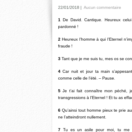
22/01/2018
|
Aucun commentaire
1
De David. Cantique. Heureux celui 
pardonné !
2
Heureux l’homme à qui l’Eternel n’impu
fraude !
3
Tant que je me suis tu, mes os se con
4
Car nuit et jour ta main s’appesant
comme celle de l’été. – Pause.
5
Je t’ai fait connaître mon péché, je
transgressions à l’Eternel ! Et tu as e
6
Qu’ainsi tout homme pieux te prie au
ne l’atteindront nullement.
7
Tu es un asile pour moi, tu me g