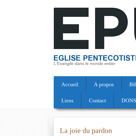
L'Evangile dans le monde entier
Accueil
A propos
Bi
Liens
Contact
DON
La joie du pardon