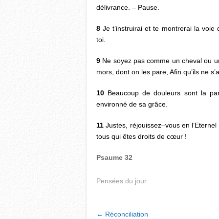
délivrance. – Pause.
8
Je t’instruirai et te montrerai la voie 
toi.
9
Ne soyez pas comme un cheval ou un m
mors, dont on les pare, Afin qu’ils ne s
10
Beaucoup de douleurs sont la part
environné de sa grâce.
11
Justes, réjouissez–vous en l’Eternel 
tous qui êtes droits de cœur !
Psaume 32
Pensées du jour
POST
←
Réconciliation