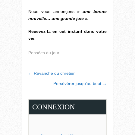
Nous vous annonçons
« une bonne
nouvelle… une grande joie ».
Recevez-la en cet instant dans votre
vie.
Pensées du jour
POST
←
Revanche du chrétien
NAVIGATION
Persévérer jusqu’au bout
→
CONNEXION