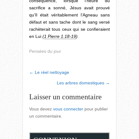
conséquence, lorsque l’heure du
sacrifice a sonné, Jésus avait prouvé
qu’Il était véritablement l’Agneau sans
défaut et sans tache dont le sang versé
rachèterait tous ceux qui se confieraient
en Lui
(
1 Pierre 1:18-19
).
Pensées du jour
POST
←
Le réel nettoyage
NAVIGATION
Les arbres domestiques
→
Laisser un commentaire
Vous devez
vous connecter
pour publier
un commentaire.