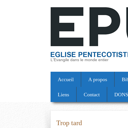
L'Evangile dans le monde entier
Accueil
A propos
Bi
Liens
Contact
DON
Trop tard