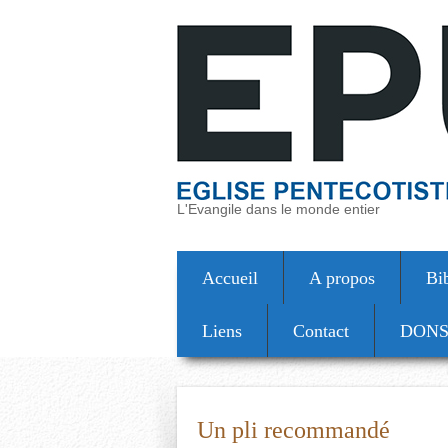
L'Evangile dans le monde entier
Accueil
A propos
Bi
Liens
Contact
DON
Un pli recommandé