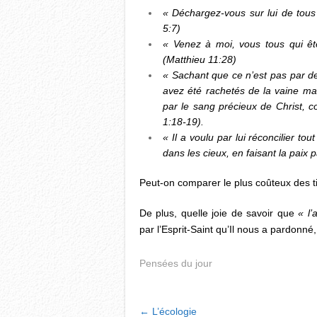
« Déchargez-vous sur lui de tous
5:7)
« Venez à moi, vous tous qui êt
(Matthieu 11:28)
« Sachant que ce n’est pas par de
avez été rachetés de la vaine ma
par le sang précieux de Christ, 
1:18-19).
« Il a voulu par lui réconcilier to
dans les cieux, en faisant la paix p
Peut-on comparer le plus coûteux des t
De plus, quelle joie de savoir que
« l’
par l’Esprit-Saint qu’Il nous a pardonné
Pensées du jour
POST
←
L’écologie