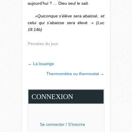
aujourd’hui ? … Dieu seul le sait.
»Quiconque s’élève sera abaissé, et
celui qui s’abaisse sera élevé. » (Luc
18:14b)
Pensées du jour
POST
←
La louange
NAVIGATION
Thermomètre ou thermostat
→
CONNEXION
Se connecter / S'inscrire