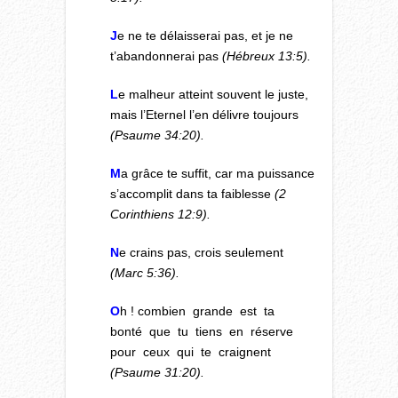
J
e ne te délaisserai pas, et je ne
t’abandonnerai pas
(Hébreux 13:5).
L
e malheur atteint souvent le juste,
mais l’Eternel l’en délivre toujours
(Psaume 34:20).
M
a grâce te suffit, car ma puissance
s’accomplit dans ta faiblesse
(2
Corinthiens 12:9).
N
e crains pas, crois seulement
(Marc 5:36).
O
h ! combien grande est ta
bonté que tu tiens en réserve
pour ceux qui te craignent
(Psaume 31:20).