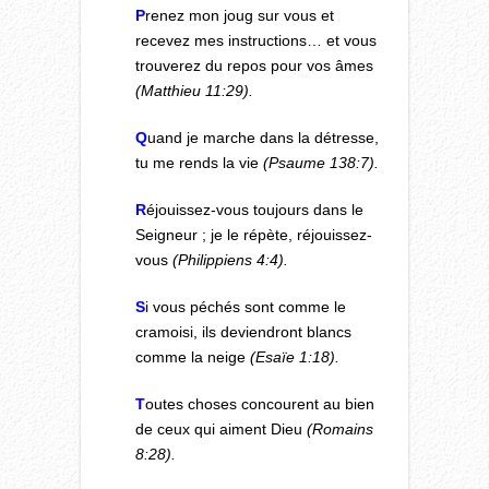
P
renez mon joug sur vous et
recevez mes instructions… et vous
trouverez du repos pour vos âmes
(Matthieu 11:29).
Q
uand je marche dans la détresse,
tu me rends la vie
(Psaume 138:7).
R
éjouissez-vous toujours dans le
Seigneur ; je le répète, réjouissez-
vous
(Philippiens 4:4).
S
i vous péchés sont comme le
cramoisi, ils deviendront blancs
comme la neige
(Esaïe 1:18).
T
outes choses concourent au bien
de ceux qui aiment Dieu
(Romains
8:28).