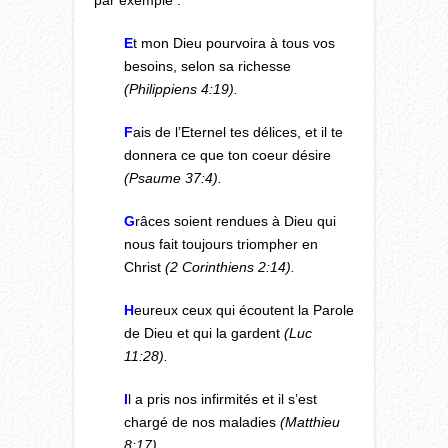
par exemple :
E
t mon Dieu pourvoira à tous vos
besoins, selon sa richesse
(Philippiens 4:19).
F
ais de l’Eternel tes délices, et il te
donnera ce que ton coeur désire
(Psaume 37:4).
G
râces soient rendues à Dieu qui
nous fait toujours triompher en
Christ
(2 Corinthiens 2:14).
H
eureux ceux qui écoutent la Parole
de Dieu et qui la gardent
(Luc
11:28).
I
l a pris nos infirmités et il s’est
chargé de nos maladies
(Matthieu
8:17).