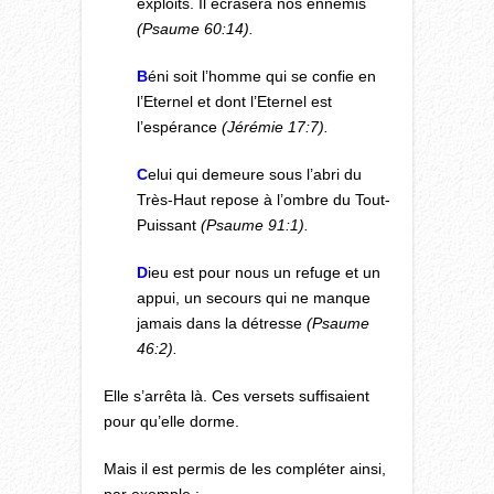
exploits. Il écrasera nos ennemis
(Psaume 60:14).
B
éni soit l’homme qui se confie en
l’Eternel et dont l’Eternel est
l’espérance
(Jérémie 17:7).
C
elui qui demeure sous l’abri du
Très-Haut repose à l’ombre du Tout-
Puissant
(Psaume 91:1).
D
ieu est pour nous un refuge et un
appui, un secours qui ne manque
jamais dans la détresse
(Psaume
46:2).
Elle s’arrêta là. Ces versets suffisaient
pour qu’elle dorme.
Mais il est permis de les compléter ainsi,